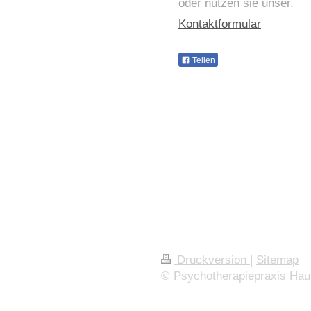
oder nutzen sie unser.
Kontaktformular
Teilen
Druckversion
|
Sitemap
© Psychotherapiepraxis Ha