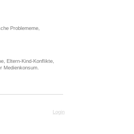
sche Problememe,
, Eltern-Kind-Konflikte,
er Medienkonsum.
Login